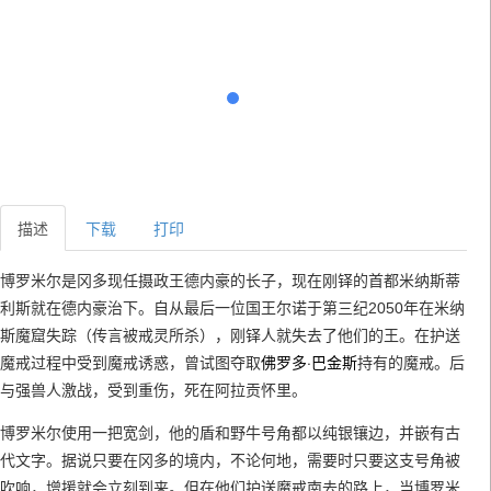
描述
下载
打印
博罗米尔是冈多现任摄政王德内豪的长子，现在刚铎的首都米纳斯蒂
利斯就在德内豪治下。自从最后一位国王尔诺于第三纪2050年在米纳
斯魔窟失踪（传言被戒灵所杀），刚铎人就失去了他们的王。在护送
佛罗多·巴金斯
魔戒过程中受到魔戒诱惑，曾试图夺取
持有的魔戒。后
与强兽人激战，受到重伤，死在阿拉贡怀里。
博罗米尔使用一把宽剑，他的盾和野牛号角都以纯银镶边，并嵌有古
代文字。据说只要在冈多的境内，不论何地，需要时只要这支号角被
吹响，增援就会立刻到来。但在他们护送魔戒南去的路上，当博罗米