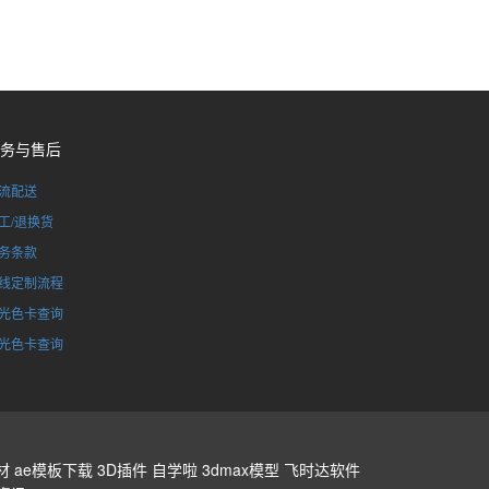
务与售后
流配送
工/退换货
务条款
线定制流程
光色卡查询
光色卡查询
材
ae模板下载
3D插件
自学啦
3dmax模型
飞时达软件