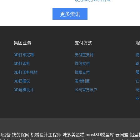
集团业务
支付方式
服
3D打印定制
支付宝支付
物
3D打印机
微信支付
返
3D打印机耗材
银联支付
服
3D扫描仪
发票制度
在
3D建模设计
公司官方账户
高
亚
印设备
找劳保网
机械设计工程师
味多美蛋糕
most3D模型库
云同盟
铝型