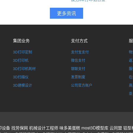
集团业务
支付方式
服
3D打印定制
支付宝支付
物
3D打印机
微信支付
返
3D打印机耗材
银联支付
服
3D扫描仪
发票制度
在
3D建模设计
公司官方账户
高
亚
印设备
找劳保网
机械设计工程师
味多美蛋糕
most3D模型库
云同盟
铝型