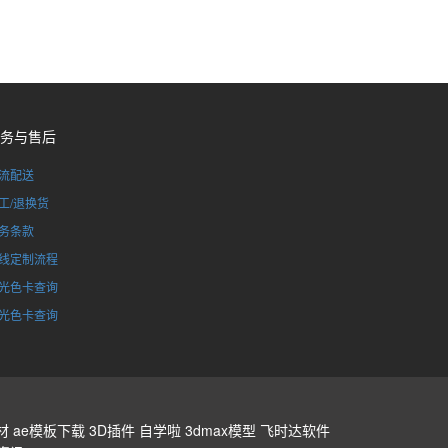
务与售后
流配送
工/退换货
务条款
线定制流程
光色卡查询
光色卡查询
材
ae模板下载
3D插件
自学啦
3dmax模型
飞时达软件